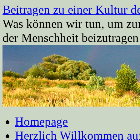
Zum
Beitragen zu einer Kultur d
Inhalt
springen
Was können wir tun, um zum
der Menschheit beizutrage
Homepage
Herzlich Willkommen auf