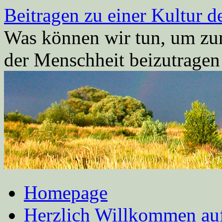
Zum
Beitragen zu einer Kultur d
Inhalt
springen
Was können wir tun, um zum
der Menschheit beizutrage
Homepage
Herzlich Willkommen auf