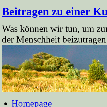
Zum
Beitragen zu einer Ku
Inhalt
springen
Was können wir tun, um zum
der Menschheit beizutrage
Homepage