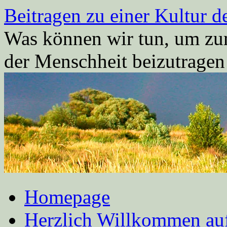
Zum
Beitragen zu einer Kultur d
Inhalt
springen
Was können wir tun, um zum
der Menschheit beizutrage
Homepage
Herzlich Willkommen auf