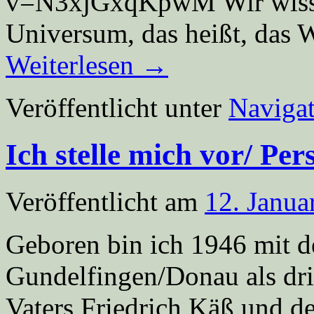
v=N3xjGxqKpwM Wir wissen
Universum, das heißt, das 
Weiterlesen
→
Veröffentlicht unter
Navigat
Ich stelle mich vor/ Per
Veröffentlicht am
12. Janua
Geboren bin ich 1946 mit 
Gundelfingen/Donau als dri
Vaters Friedrich Käß und d