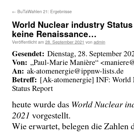
←
BuTaWahlen 21: Ergebnisse
World Nuclear industry Status
keine Renaissance…
Veröffentlicht am
28. September 2021
von
admin
Gesendet:
Dienstag, 28. September 20
Von:
„Paul-Marie Manière“ <maniere
An:
ak-atomenergie@ippnw-lists.de
Betreff:
[Ak-atomenergie] INF: World 
Status Report
World Nuclear ind
heute wurde das
2021
vorgestellt.
Wie erwartet, belegen die Zahlen d