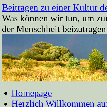
Zum
Beitragen zu einer Kultur d
Inhalt
springen
Was können wir tun, um zum
der Menschheit beizutrage
Homepage
Herzlich Willkommen auf