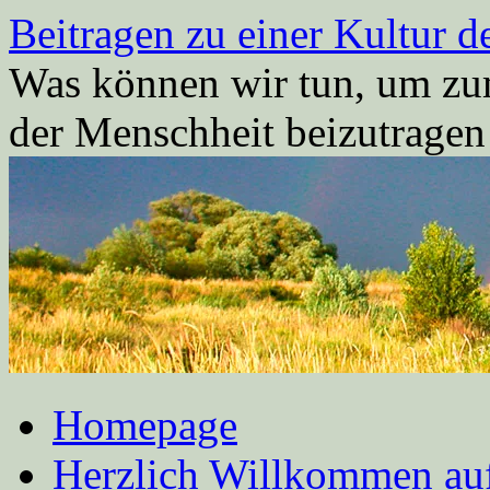
Zum
Beitragen zu einer Kultur d
Inhalt
springen
Was können wir tun, um zum
der Menschheit beizutrage
Homepage
Herzlich Willkommen auf