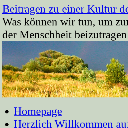
Zum
Beitragen zu einer Kultur d
Inhalt
springen
Was können wir tun, um zum
der Menschheit beizutrage
Homepage
Herzlich Willkommen auf