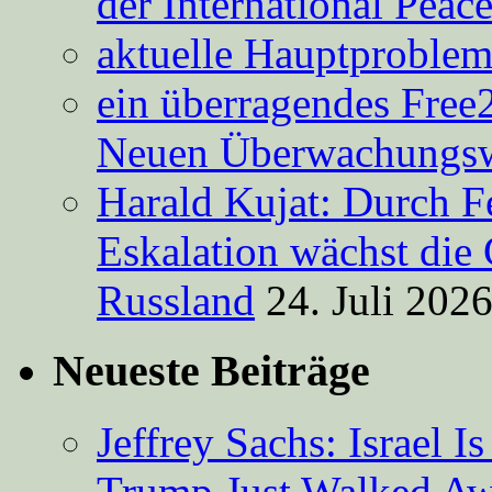
der International Peac
aktuelle Hauptproble
ein überragendes Free
Neuen Überwachungsw
Harald Kujat: Durch F
Eskalation wächst die 
Russland
24. Juli 202
Neueste Beiträge
Jeffrey Sachs: Israel 
Trump Just Walked A