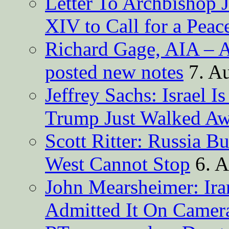
Letter To Archbishop 
XIV to Call for a Pea
Richard Gage, AIA – A
posted new notes
7. A
Jeffrey Sachs: Israel 
Trump Just Walked A
Scott Ritter: Russia B
West Cannot Stop
6. 
John Mearsheimer: Ir
Admitted It On Camer