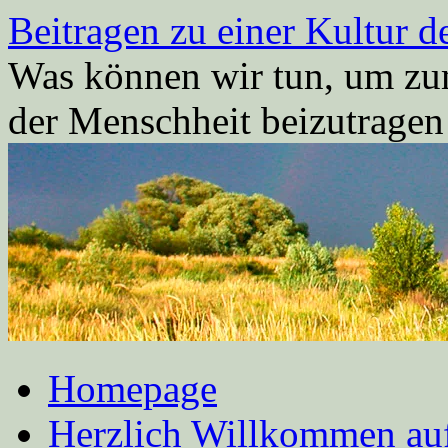
Zum
Beitragen zu einer Kultur d
Inhalt
springen
Was können wir tun, um zum
der Menschheit beizutrage
Homepage
Herzlich Willkommen auf