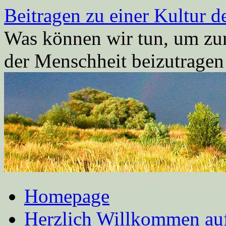
Zum
Beitragen zu einer Kultur d
Inhalt
springen
Was können wir tun, um zum
der Menschheit beizutrage
Homepage
Herzlich Willkommen auf