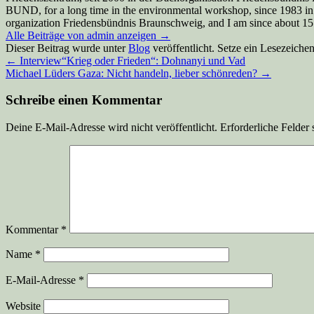
BUND, for a long time in the environmental workshop, since 1983 in
organization Friedensbündnis Braunschweig, and I am since about 15 y
Alle Beiträge von admin anzeigen
→
Dieser Beitrag wurde unter
Blog
veröffentlicht. Setze ein Lesezeiche
←
Interview“Krieg oder Frieden“: Dohnanyi und Vad
Michael Lüders Gaza: Nicht handeln, lieber schönreden?
→
Schreibe einen Kommentar
Deine E-Mail-Adresse wird nicht veröffentlicht.
Erforderliche Felder 
Kommentar
*
Name
*
E-Mail-Adresse
*
Website