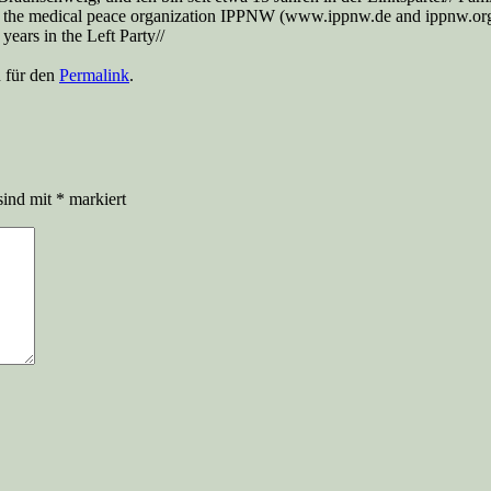
 the medical peace organization IPPNW (www.ippnw.de and ippnw.org), 
ears in the Left Party//
n für den
Permalink
.
sind mit
*
markiert