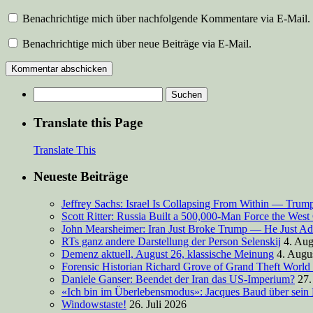
Benachrichtige mich über nachfolgende Kommentare via E-Mail.
Benachrichtige mich über neue Beiträge via E-Mail.
Suchen
nach:
Translate this Page
Translate This
Neueste Beiträge
Jeffrey Sachs: Israel Is Collapsing From Within — Tru
Scott Ritter: Russia Built a 500,000-Man Force the West
John Mearsheimer: Iran Just Broke Trump — He Just Ad
RTs ganz andere Darstellung der Person Selenskij
4. Aug
Demenz aktuell, August 26, klassische Meinung
4. Augu
Forensic Historian Richard Grove of Grand Theft World
Daniele Ganser: Beendet der Iran das US-Imperium?
27.
«Ich bin im Überlebensmodus»: Jacques Baud über sein
Windowstaste!
26. Juli 2026