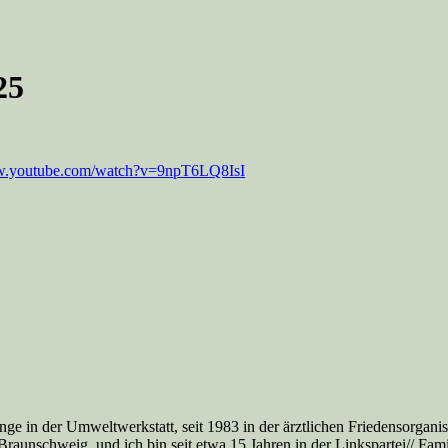
25
ww.youtube.com/watch?v=9npT6LQ8IsI
nge in der Umweltwerkstatt, seit 1983 in der ärztlichen Friedensorga
aunschweig, und ich bin seit etwa 15 Jahren in der Linkspartei// Famil