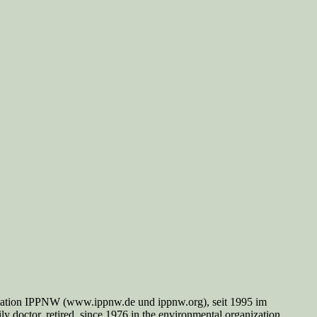
nisation IPPNW (www.ippnw.de und ippnw.org), seit 1995 im
y doctor, retired, since 1976 in the environmental organization