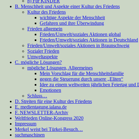
h) Für KINDER
B. Menschheit und Aspekte einer Kultur des Friedens
Kultur des Friedens
wichtige Aspekte der Menschheit
Gefahren und ihre Überwindung
Frieden allgemein
Frieden/Umwelt/soziales Aktionen global
Frieden/Umwelt/soziales Aktionen in Deutschland
Frieden/Umwelt/soziales Aktionen in Braunschweig
Sozialer Frieden
Umweltaspekte
C. mögliche Lösungen?
mögliche Lösungen, Allgemeines
Mein Vorschlag für die Menschheitsfamilie
gegen die Steuerung durch unsere „Eliten“
Idee zu einem weltweiten jährlichen Feiertag und
Emotionen
Schluss…
D. Streiten für eine Kultur des Friedens
E. medientagung.ialana.de
F. NEWSLETTER-Archiv
Weltfrieden Online-Kongress 2020
Impressum
Merkel weist bei Türkei-Besuch…
suchmaschinen