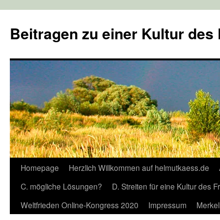
Zum
Inhalt
Beitragen zu einer Kultur des
springen
Homepage
Herzlich Willkommen auf helmutkaess.de
C. mögliche Lösungen?
D. Streiten für eine Kultur des 
Weltfrieden Online-Kongress 2020
Impressum
Merkel