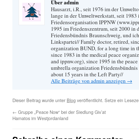
Über admin
Hausarzt, i.R., seit 1976 im der Umwel
lange in der Umweltwerkstatt, seit 1983 
Friedensorganisation IPPNW (www.ippnw
1995 im Friedenszentrum, seit 2000 in 
Friedensbündnis Braunschweig, und ich 
Linkspartei// Family doctor, retired, si
organization BUND, for a long time in 
since 1983 in the medical peace organ
and ippnw.org), since 1995 in the peace 
umbrella organization Friedensbündnis
about 15 years in the Left Party//
Alle Beiträge von admin anzeigen
→
Dieser Beitrag wurde unter
Blog
veröffentlicht. Setze ein Lesez
←
Gruppe „Peace Now“ bei der Siedlung Giv’at
Hamatos im Westjordanland