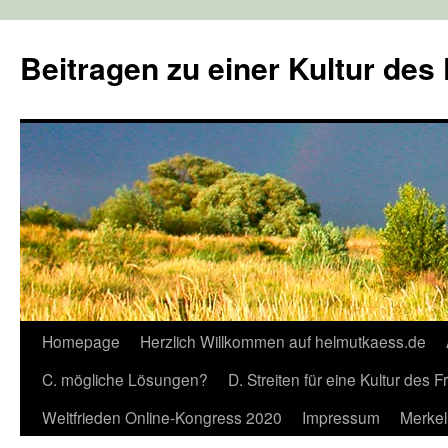
Zum
Inhalt
Beitragen zu einer Kultur des
springen
Homepage
Herzlich Willkommen auf helmutkaess.de
C. mögliche Lösungen?
D. Streiten für eine Kultur des 
Weltfrieden Online-Kongress 2020
Impressum
Merkel