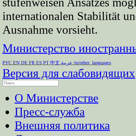
stufenweisen Ansatzes mögl
internationalen Stabilität u
Ausnahme vorsieht.
Министерство иностранны
РУС
EN
DE
FR
ES
PT
中文
عربية
/ru/other_languages
Версия для слабовидящих
О Министерстве
Пресс-служба
Внешняя политика