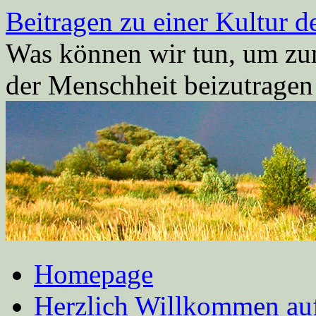
Zum
Beitragen zu einer Kultur d
Inhalt
springen
Was können wir tun, um zum
der Menschheit beizutrage
Homepage
Herzlich Willkommen auf