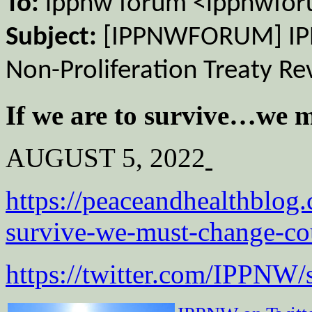
To:
ippnw forum <ippnwfo
Subject:
[IPPNWFORUM] IPP
Non-Proliferation Treaty R
If we are to survive…we 
AUGUST 5, 2022
https://peaceandhealthblog
survive-we-must-change-co
https://twitter.com/IPPNW