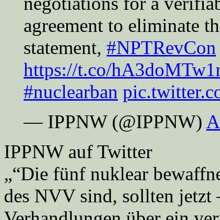
negotiations for a verifi
agreement to eliminate 
statement,
#NPTRevCon
https://t.co/hA3doMTw1
#nuclearban
pic.twitter.
— IPPNW (@IPPNW)
A
IPPNW auf Twitter
„“Die fünf nuklear bewaffne
des NVV sind, sollten jetzt 
Verhandlungen über ein veri