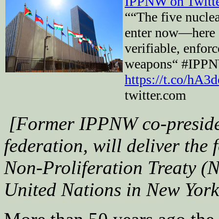
IPPNW on Twitt
““The five nuclea
enter now—here a
verifiable, enfor
weapons“ #IPPN
https://t.co/hA
twitter.com
[Former IPPNW co-presiden
federation, will deliver the
Non-Proliferation Treaty (
United Nations in New York