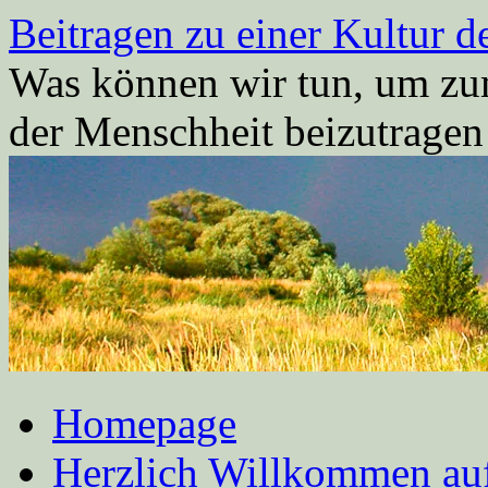
Zum
Beitragen zu einer Kultur d
Inhalt
springen
Was können wir tun, um zum
der Menschheit beizutrage
Homepage
Herzlich Willkommen auf