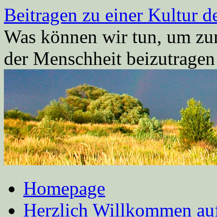
Zum
Beitragen zu einer Kultur d
Inhalt
springen
Was können wir tun, um zum
der Menschheit beizutrage
Homepage
Herzlich Willkommen auf