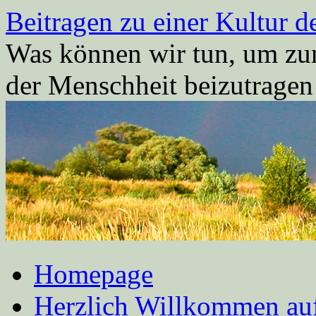
Zum
Beitragen zu einer Kultur d
Inhalt
springen
Was können wir tun, um zum
der Menschheit beizutrage
Homepage
Herzlich Willkommen auf