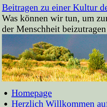
Zum
Beitragen zu einer Kultur d
Inhalt
springen
Was können wir tun, um zum
der Menschheit beizutrage
Homepage
Herzlich Willkommen auf