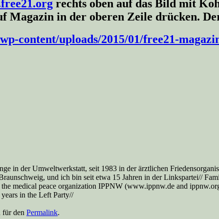
free21.org
rechts oben auf das Bild mit Koh
agazin in der oberen Zeile drücken. Der let
/wp-content/uploads/2015/01/free21-magaz
nge in der Umweltwerkstatt, seit 1983 in der ärztlichen Friedensorga
aunschweig, und ich bin seit etwa 15 Jahren in der Linkspartei// Famil
 the medical peace organization IPPNW (www.ippnw.de and ippnw.org), 
ears in the Left Party//
n für den
Permalink
.