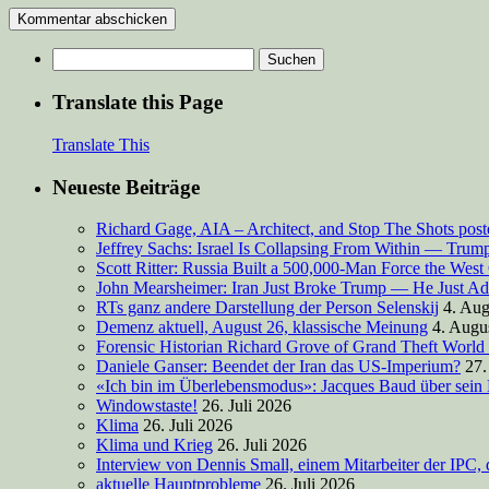
Suchen
nach:
Translate this Page
Translate This
Neueste Beiträge
Richard Gage, AIA – Architect, and Stop The Shots pos
Jeffrey Sachs: Israel Is Collapsing From Within — Tru
Scott Ritter: Russia Built a 500,000-Man Force the West
John Mearsheimer: Iran Just Broke Trump — He Just Ad
RTs ganz andere Darstellung der Person Selenskij
4. Aug
Demenz aktuell, August 26, klassische Meinung
4. Augu
Forensic Historian Richard Grove of Grand Theft World
Daniele Ganser: Beendet der Iran das US-Imperium?
27.
«Ich bin im Überlebensmodus»: Jacques Baud über sein
Windowstaste!
26. Juli 2026
Klima
26. Juli 2026
Klima und Krieg
26. Juli 2026
Interview von Dennis Small, einem Mitarbeiter der IPC, 
aktuelle Hauptprobleme
26. Juli 2026