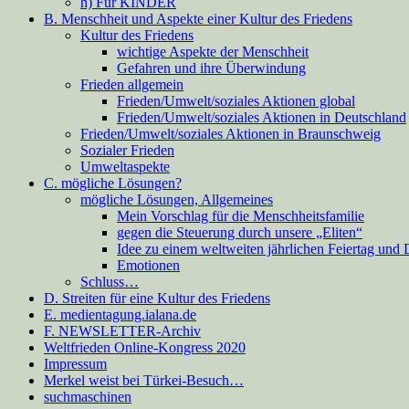
h) Für KINDER
B. Menschheit und Aspekte einer Kultur des Friedens
Kultur des Friedens
wichtige Aspekte der Menschheit
Gefahren und ihre Überwindung
Frieden allgemein
Frieden/Umwelt/soziales Aktionen global
Frieden/Umwelt/soziales Aktionen in Deutschland
Frieden/Umwelt/soziales Aktionen in Braunschweig
Sozialer Frieden
Umweltaspekte
C. mögliche Lösungen?
mögliche Lösungen, Allgemeines
Mein Vorschlag für die Menschheitsfamilie
gegen die Steuerung durch unsere „Eliten“
Idee zu einem weltweiten jährlichen Feiertag und
Emotionen
Schluss…
D. Streiten für eine Kultur des Friedens
E. medientagung.ialana.de
F. NEWSLETTER-Archiv
Weltfrieden Online-Kongress 2020
Impressum
Merkel weist bei Türkei-Besuch…
suchmaschinen