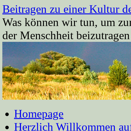
Zum
Beitragen zu einer Kultur d
Inhalt
springen
Was können wir tun, um zum
der Menschheit beizutrage
Homepage
Herzlich Willkommen auf