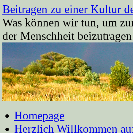
Zum
Beitragen zu einer Kultur d
Inhalt
springen
Was können wir tun, um zum
der Menschheit beizutrage
Homepage
Herzlich Willkommen auf