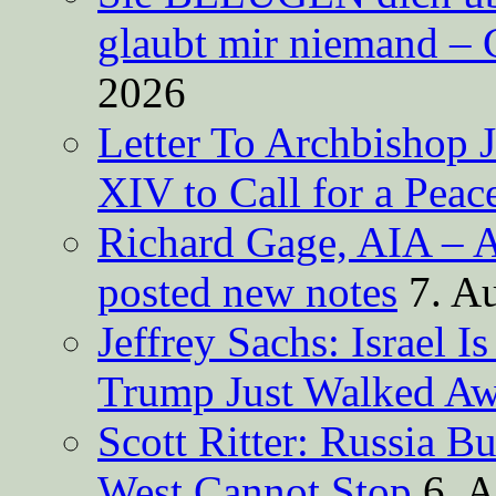
glaubt mir niemand – 
2026
Letter To Archbishop 
XIV to Call for a Pea
Richard Gage, AIA – A
posted new notes
7. A
Jeffrey Sachs: Israel 
Trump Just Walked A
Scott Ritter: Russia B
West Cannot Stop
6. 