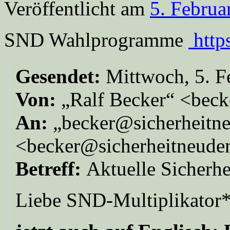
Veröffentlicht am
5. Februa
SND Wahlprogramme
http
Gesendet:
Mittwoch, 5. F
Von:
„Ralf Becker“ <bec
An:
„becker@sicherheitn
<becker@sicherheitneude
Betreff:
Aktuelle Sicherh
Liebe SND-Multiplikator*