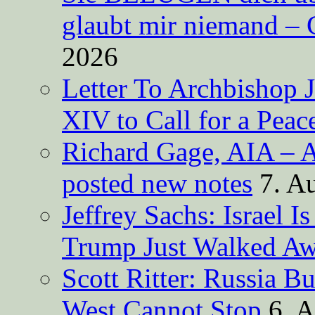
glaubt mir niemand – 
2026
Letter To Archbishop 
XIV to Call for a Pea
Richard Gage, AIA – A
posted new notes
7. A
Jeffrey Sachs: Israel 
Trump Just Walked A
Scott Ritter: Russia B
West Cannot Stop
6. 