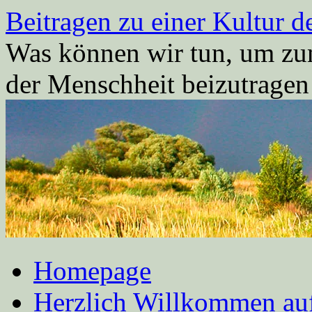
Zum
Beitragen zu einer Kultur d
Inhalt
springen
Was können wir tun, um zum
der Menschheit beizutrage
Homepage
Herzlich Willkommen auf