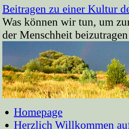
Zum
Beitragen zu einer Kultur d
Inhalt
springen
Was können wir tun, um zum
der Menschheit beizutrage
Homepage
Herzlich Willkommen auf