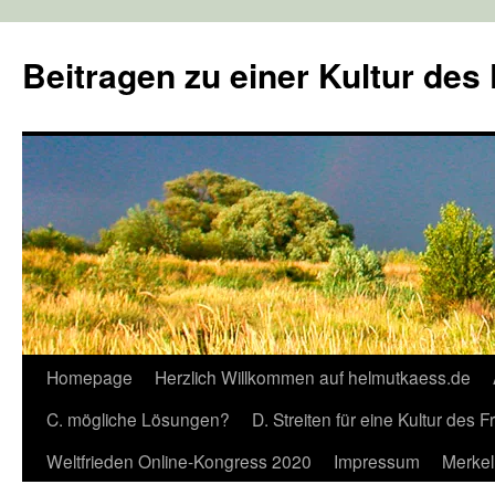
Zum
Inhalt
Beitragen zu einer Kultur des
springen
Homepage
Herzlich Willkommen auf helmutkaess.de
C. mögliche Lösungen?
D. Streiten für eine Kultur des 
Weltfrieden Online-Kongress 2020
Impressum
Merkel