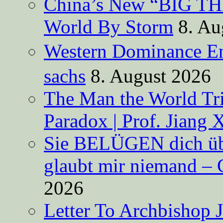
China’s New “BIG TH
World By Storm
8. Au
Western Dominance E
sachs
8. August 2026
The Man the World Tri
Paradox | Prof. Jiang 
Sie BELÜGEN dich über
glaubt mir niemand – 
2026
Letter To Archbishop 