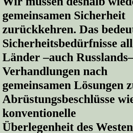
Wir
müssen deshalb
wiede
gemeinsamen Sicherheit
zurückkehren. Das bedeute
Sicherheitsbedürfnisse al
Länder
–
auch Russlands
Verhandlungen nach
gemeinsamen Lösungen z
Abrüstu
ngsbeschlüsse wi
konventionelle
Überlegenheit des Westen