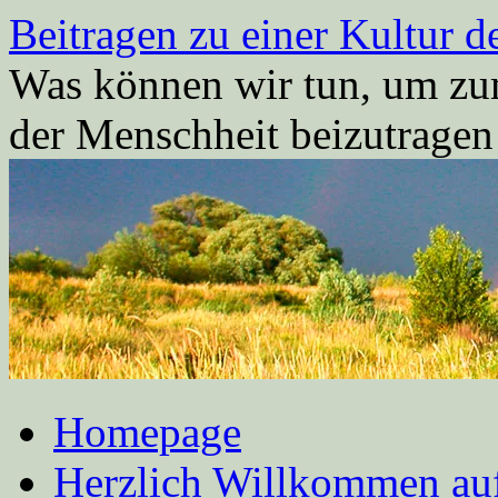
Zum
Beitragen zu einer Kultur d
Inhalt
springen
Was können wir tun, um zum
der Menschheit beizutrage
Homepage
Herzlich Willkommen auf