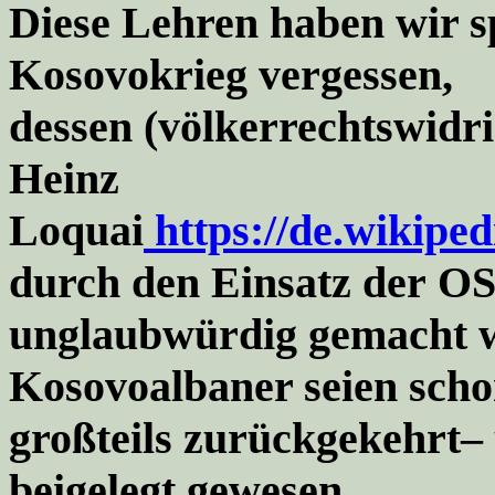
Diese
Lehren haben wir sp
Kosovokrieg vergessen
,
dessen (
völkerrechtswidr
Heinz
Loquai
https://de.wikipe
durch den
Einsatz der
O
unglaubwürdig gemacht wu
Kosovoalbaner seien sch
großteils zurückgekehrt
–
beigelegt gewesen.