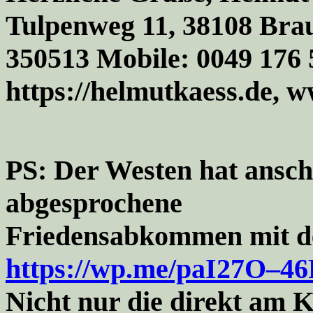
Tulpenweg 11, 38108 Brau
350513 Mobile: 0
049 176 
https://helmutkaess.de
,
w
PS:
Der Westen hat ansc
abgesprochene
Friedensabkommen mit de
https://wp.me/paI27O
–
46
Nicht nur die direkt am K