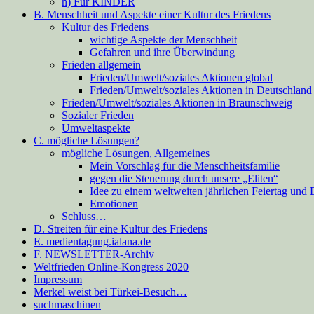
h) Für KINDER
B. Menschheit und Aspekte einer Kultur des Friedens
Kultur des Friedens
wichtige Aspekte der Menschheit
Gefahren und ihre Überwindung
Frieden allgemein
Frieden/Umwelt/soziales Aktionen global
Frieden/Umwelt/soziales Aktionen in Deutschland
Frieden/Umwelt/soziales Aktionen in Braunschweig
Sozialer Frieden
Umweltaspekte
C. mögliche Lösungen?
mögliche Lösungen, Allgemeines
Mein Vorschlag für die Menschheitsfamilie
gegen die Steuerung durch unsere „Eliten“
Idee zu einem weltweiten jährlichen Feiertag und
Emotionen
Schluss…
D. Streiten für eine Kultur des Friedens
E. medientagung.ialana.de
F. NEWSLETTER-Archiv
Weltfrieden Online-Kongress 2020
Impressum
Merkel weist bei Türkei-Besuch…
suchmaschinen