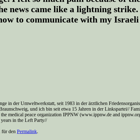
 news came like a lightning strike. 
how to communicate with my Israeli 
nge in der Umweltwerkstatt, seit 1983 in der ärztlichen Friedensorga
aunschweig, und ich bin seit etwa 15 Jahren in der Linkspartei// Famil
 the medical peace organization IPPNW (www.ippnw.de and ippnw.org), 
ears in the Left Party//
n für den
Permalink
.