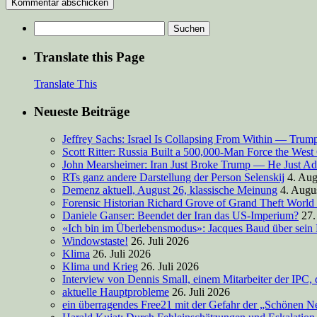
Suchen
nach:
Translate this Page
Translate This
Neueste Beiträge
Jeffrey Sachs: Israel Is Collapsing From Within — Tru
Scott Ritter: Russia Built a 500,000-Man Force the West
John Mearsheimer: Iran Just Broke Trump — He Just Ad
RTs ganz andere Darstellung der Person Selenskij
4. Aug
Demenz aktuell, August 26, klassische Meinung
4. Augu
Forensic Historian Richard Grove of Grand Theft World
Daniele Ganser: Beendet der Iran das US-Imperium?
27.
«Ich bin im Überlebensmodus»: Jacques Baud über sein
Windowstaste!
26. Juli 2026
Klima
26. Juli 2026
Klima und Krieg
26. Juli 2026
Interview von Dennis Small, einem Mitarbeiter der IPC, 
aktuelle Hauptprobleme
26. Juli 2026
ein überragendes Free21 mit der Gefahr der „Schönen