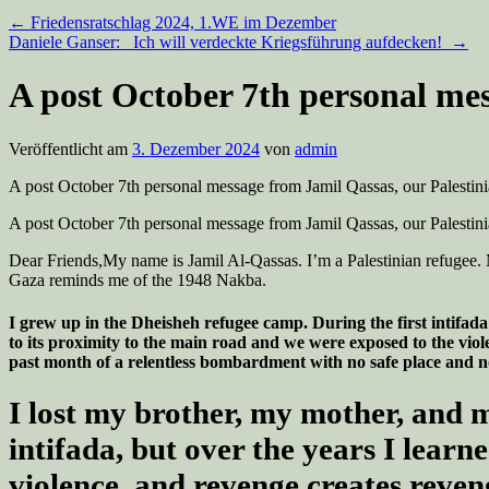
←
Friedensratschlag 2024, 1.WE im Dezember
Daniele Ganser: Ich will verdeckte Kriegsführung aufdecken!
→
A post October 7th personal me
Veröffentlicht am
3. Dezember 2024
von
admin
A post October 7th personal message from Jamil Qassas, our Palestin
A post October 7th personal message from Jamil Qassas, our Palestin
Dear Friends,My name is Jamil Al-Qassas. I’m a Palestinian refugee. M
Gaza reminds me of the 1948 Nakba.
I grew up in the Dheisheh refugee camp. During the first intifad
to its proximity to the main road and we were exposed to the viol
past month of a relentless bombardment with no safe place and no
I lost my brother, my mother, and ma
intifada, but over the years I learne
violence, and revenge creates reveng