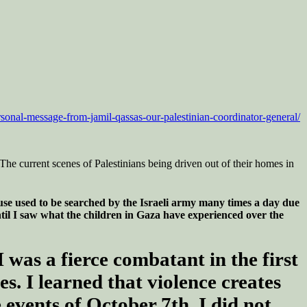
rsonal-message-from-jamil-qassas-our-palestinian-coordinator-general/
The current scenes of Palestinians being driven out of their homes in
ouse used to be searched by the Israeli army many times a day due
ntil I saw what the children in Gaza have experienced over the
 was a fierce combatant in the first
es. I learned that violence creates
 events of October 7th. I did not