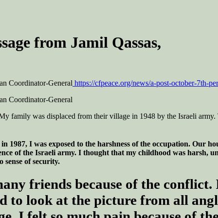
ssage from Jamil Qassas,
ian Coordinator-General
https://cfpeace.org/news/a-post-october-7th-pe
ian Coordinator-General
y family was displaced from their village in 1948 by the Israeli army. 
a in 1987, I was exposed to the harshness of the occupation. Our h
ence of the Israeli army. I thought that my childhood was harsh, u
 sense of security.
ny friends because of the conflict. I
d to look at the picture from all angl
e. I felt so much pain because of the