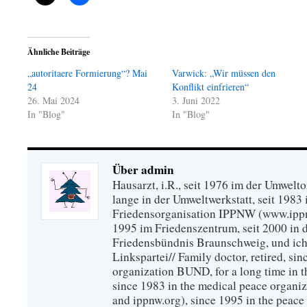
Ähnliche Beiträge
„autoritaere Formierung“? Mai
Varwick: „Wir müssen den
24
Konflikt einfrieren“
26. Mai 2024
3. Juni 2022
In "Blog"
In "Blog"
Über admin
Hausarzt, i.R., seit 1976 im der Umwel
lange in der Umweltwerkstatt, seit 1983 
Friedensorganisation IPPNW (www.ippnw
1995 im Friedenszentrum, seit 2000 in 
Friedensbündnis Braunschweig, und ich 
Linkspartei// Family doctor, retired, si
organization BUND, for a long time in 
since 1983 in the medical peace organ
and ippnw.org), since 1995 in the peace 