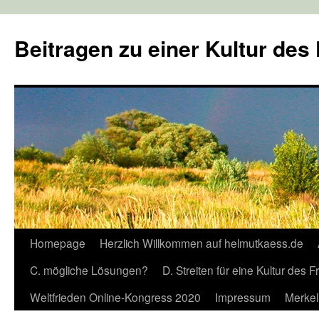
Zum
Inhalt
Beitragen zu einer Kultur des
springen
Homepage
Herzlich Willkommen auf helmutkaess.de
C. mögliche Lösungen?
D. Streiten für eine Kultur des 
Weltfrieden Online-Kongress 2020
Impressum
Merkel