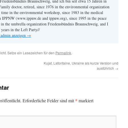
Friedensbündnis Braunschweig, und ich bin seit etwa 15 Jahren in
Family doctor, retired, since 1976 in the environmental organization
time in the environmental workshop, since 1983 in the medical
on IPPNW (www.ippnw.de and ippnw.org), since 1995 in the peace
0 in the umbrella organization Friedensbündnis Braunschweig, and I
years in the Left Party//
n admin anzeigen
→
licht. Setze ein Lesezeichen für den
Permalink
.
Kujat, Lafontaine, Ukraine als kurze Version und
ausführlich
→
tar
*
öffentlicht.
Erforderliche Felder sind mit
markiert