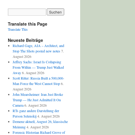
Translate this Page
Translate This
Neueste Beiträge
Richard Gage, AIA – Architect, and
Stop The Shots posted new notes
7.
August 2026
Jeffrey Sachs: Israel Is Collapsing
From Within — Trump Just Walked
Away
6. August 2026
Scott Ritter: Russia Built a 500,000-
Man Force the West Cannot Stop
6.
August 2026
John Mearsheimer: Iran Just Broke
Trump — He Just Admitted It On
Camera
6. August 2026
RTs ganz andere Darstellung der
Person Selenskij
4. August 2026
Demenz aktuell, August 26, klassische
Meinung
4. August 2026
Forensic Historian Richard Grove of