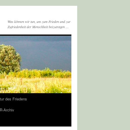
Was können wir tun, um zum Frieden und zur
Zufriedenheit der Menschheit beizutragen …
tur des Friedens
-Archiv