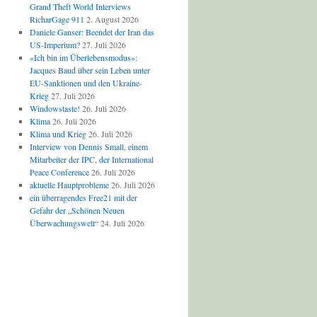
Grand Theft World Interviews
RicharGage 911
2. August 2026
Daniele Ganser: Beendet der Iran das
US-Imperium?
27. Juli 2026
«Ich bin im Überlebensmodus»:
Jacques Baud über sein Leben unter
EU-Sanktionen und den Ukraine-
Krieg
27. Juli 2026
Windowstaste!
26. Juli 2026
Klima
26. Juli 2026
Klima und Krieg
26. Juli 2026
Interview von Dennis Small, einem
Mitarbeiter der IPC, der International
Peace Conference
26. Juli 2026
aktuelle Hauptprobleme
26. Juli 2026
ein überragendes Free21 mit der
Gefahr der „Schönen Neuen
Überwachungswelt“
24. Juli 2026