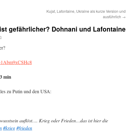
Kujat, Lafontaine, Ukraine als kurze Version und
ausführlich
→
 ist gefährlicher? Dohnani und Lafontaine
n
er?
?v=1Abm9xCSHc8
 3 min
lles zu Putin und den USA:
ewusstsein auflöst…. Krieg oder Frieden…das ist hier die
n
#krieg
#frieden