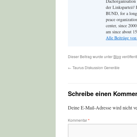
Dachorganisation 
der Linkspartei// 
BUND, for a long 
peace organizati
center, since 200
am since about 15 
Alle Beiträge vo
Dieser Beitrag wurde unter
Blog
veröffent
←
Taurus Diskussion Generäle
Schreibe einen Kommen
Deine E-Mail-Adresse wird nicht ver
Kommentar
*