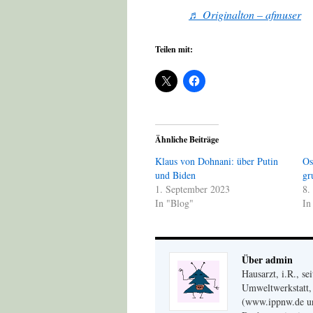
♬ Originalton – afmuser
Teilen mit:
Ähnliche Beiträge
Klaus von Dohnani: über Putin
Os
und Biden
gr
1. September 2023
8.
In "Blog"
In
Über admin
Hausarzt, i.R., s
Umweltwerkstatt, 
(www.ippnw.de und