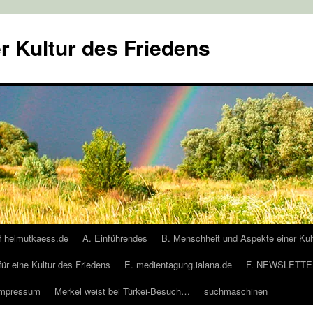
r Kultur des Friedens
f helmutkaess.de
A. Einführendes
B. Menschheit und Aspekte einer Kul
für eine Kultur des Friedens
E. medientagung.ialana.de
F. NEWSLETTER
Impressum
Merkel weist bei Türkei-Besuch…
suchmaschinen