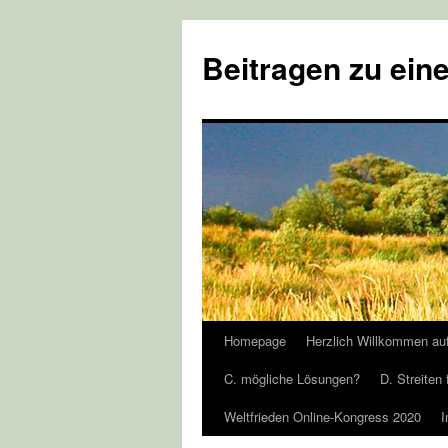
Zum
Inhalt
Beitragen zu eine
springen
Homepage
Herzlich Willkommen au
C. mögliche Lösungen?
D. Streiten 
Weltfrieden Online-Kongress 2020