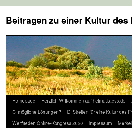
Zum
Inhalt
Beitragen zu einer Kultur des
springen
Homepage
Herzlich Willkommen auf helmutkaess.de
C. mögliche Lösungen?
D. Streiten für eine Kultur des 
Weltfrieden Online-Kongress 2020
Impressum
Merkel