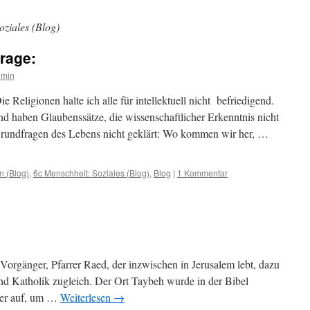
oziales (Blog)
rage:
dmin
e Religionen halte ich alle für intellektuell nicht befriedigend.
 und haben Glaubenssätze, die wissenschaftlicher Erkenntnis nicht
 Grundfragen des Lebens nicht geklärt: Wo kommen wir her, …
n (Blog)
,
6c Menschheit: Soziales (Blog)
,
Blog
|
1 Kommentar
Vorgänger, Pfarrer Raed, der inzwischen in Jerusalem lebt, dazu
 und Katholik zugleich. Der Ort Taybeh wurde in der Bibel
hier auf, um …
Weiterlesen
→