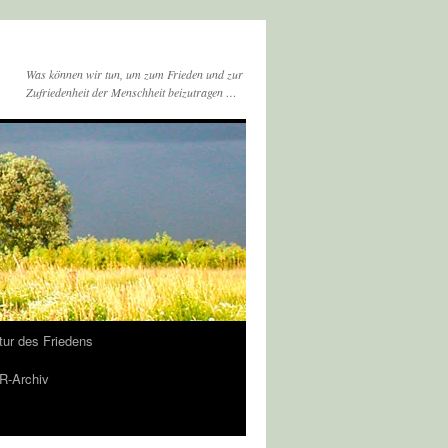
Was können wir tun, um zum Frieden und zur
Zufriedenheit der Menschheit beizutragen …
tur des Friedens
-Archiv