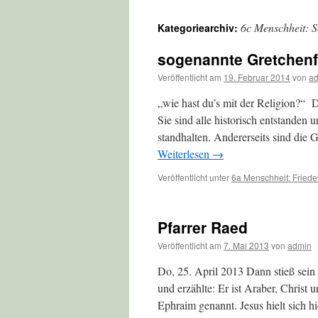
6c Menschheit: S
Kategoriearchiv:
sogenannte Gretchenf
Veröffentlicht am
19. Februar 2014
von
a
„wie hast du’s mit der Religion?“ Di
Sie sind alle historisch entstanden
standhalten. Andererseits sind die
Weiterlesen
→
Veröffentlicht unter
6a Menschheit: Friede
Pfarrer Raed
Veröffentlicht am
7. Mai 2013
von
admin
Do, 25. April 2013 Dann stieß sein 
und erzählte: Er ist Araber, Christ
Ephraim genannt. Jesus hielt sich 