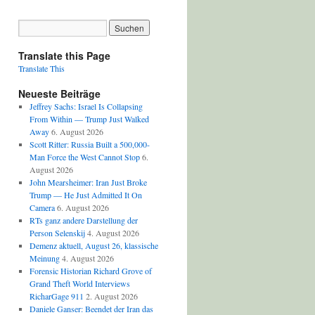
Translate this Page
Translate This
Neueste Beiträge
Jeffrey Sachs: Israel Is Collapsing
From Within — Trump Just Walked
Away
6. August 2026
Scott Ritter: Russia Built a 500,000-
Man Force the West Cannot Stop
6.
August 2026
John Mearsheimer: Iran Just Broke
Trump — He Just Admitted It On
Camera
6. August 2026
RTs ganz andere Darstellung der
Person Selenskij
4. August 2026
Demenz aktuell, August 26, klassische
Meinung
4. August 2026
Forensic Historian Richard Grove of
Grand Theft World Interviews
RicharGage 911
2. August 2026
Daniele Ganser: Beendet der Iran das