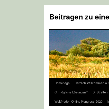
Zum
Inhalt
Beitragen zu eine
springen
Homepage
Herzlich Willkommen au
C. mögliche Lösungen?
D. Streiten 
Weltfrieden Online-Kongress 2020