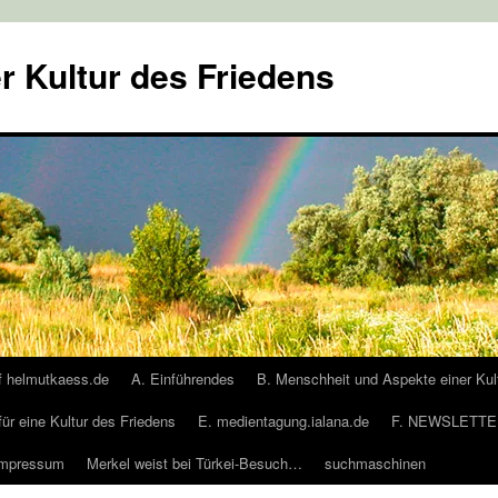
r Kultur des Friedens
f helmutkaess.de
A. Einführendes
B. Menschheit und Aspekte einer Kul
für eine Kultur des Friedens
E. medientagung.ialana.de
F. NEWSLETTER
Impressum
Merkel weist bei Türkei-Besuch…
suchmaschinen