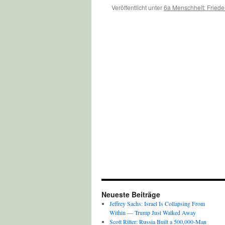
Veröffentlicht unter
6a Menschheit: Friede
Neueste Beiträge
Jeffrey Sachs: Israel Is Collapsing From
Within — Trump Just Walked Away
Scott Ritter: Russia Built a 500,000-Man