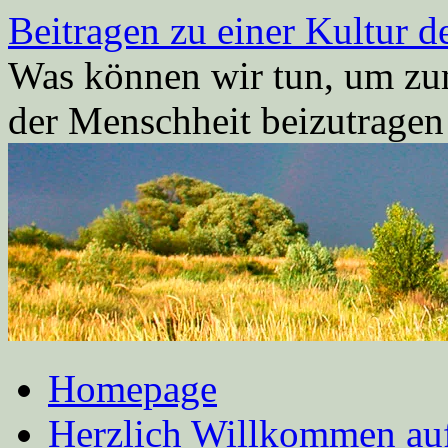
Zum
Beitragen zu einer Kultur d
Inhalt
springen
Was können wir tun, um zum
der Menschheit beizutrage
Homepage
Herzlich Willkommen auf