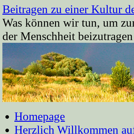
Zum
Beitragen zu einer Kultur d
Inhalt
springen
Was können wir tun, um zum
der Menschheit beizutrage
Homepage
Herzlich Willkommen auf