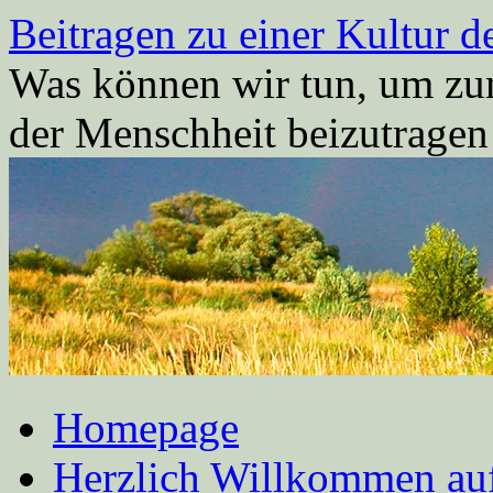
Zum
Beitragen zu einer Kultur d
Inhalt
springen
Was können wir tun, um zum
der Menschheit beizutrage
Homepage
Herzlich Willkommen auf