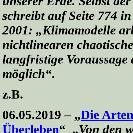
unserer Erde. Selbst de
schreibt auf Seite 774 i
2001:
„Klimamodelle arb
nichtlinearen chaotische
langfristige Voraussage
möglich“
.
z.B.
06.05.2019 – „
Die Arten
Überleben
“ „
Von den w