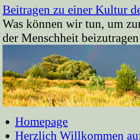
Zum
Beitragen zu einer Kultur d
Inhalt
springen
Was können wir tun, um zum
der Menschheit beizutrage
Homepage
Herzlich Willkommen auf