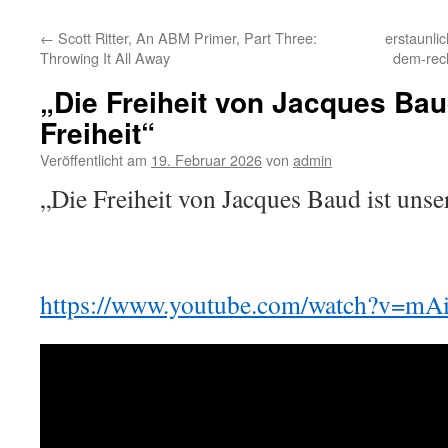
←
Scott Ritter, An ABM Primer, Part Three:
erstaunli
Throwing It All Away
dem-rech
„Die Freiheit von Jacques Bau
Freiheit“
Veröffentlicht am
19. Februar 2026
von
admin
„Die Freiheit von Jacques Baud ist unser
https://www.youtube.com/watch?v