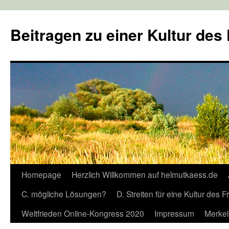
Zum
Inhalt
Beitragen zu einer Kultur des
springen
Homepage
Herzlich Willkommen auf helmutkaess.de
C. mögliche Lösungen?
D. Streiten für eine Kultur des 
Weltfrieden Online-Kongress 2020
Impressum
Merkel