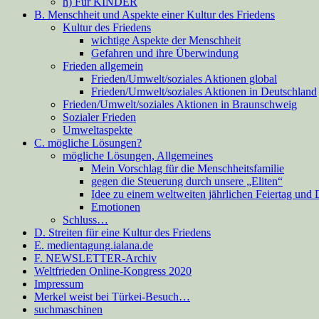
h) Für KINDER
B. Menschheit und Aspekte einer Kultur des Friedens
Kultur des Friedens
wichtige Aspekte der Menschheit
Gefahren und ihre Überwindung
Frieden allgemein
Frieden/Umwelt/soziales Aktionen global
Frieden/Umwelt/soziales Aktionen in Deutschland
Frieden/Umwelt/soziales Aktionen in Braunschweig
Sozialer Frieden
Umweltaspekte
C. mögliche Lösungen?
mögliche Lösungen, Allgemeines
Mein Vorschlag für die Menschheitsfamilie
gegen die Steuerung durch unsere „Eliten“
Idee zu einem weltweiten jährlichen Feiertag und
Emotionen
Schluss…
D. Streiten für eine Kultur des Friedens
E. medientagung.ialana.de
F. NEWSLETTER-Archiv
Weltfrieden Online-Kongress 2020
Impressum
Merkel weist bei Türkei-Besuch…
suchmaschinen