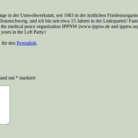
nge in der Umweltwerkstatt, seit 1983 in der ärztlichen Friedensorga
aunschweig, und ich bin seit etwa 15 Jahren in der Linkspartei// Famil
 the medical peace organization IPPNW (www.ippnw.de and ippnw.org), 
ears in the Left Party//
n für den
Permalink
.
sind mit
*
markiert