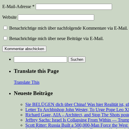
E-Mail-Adresse
*
Website
Benachrichtige mich über nachfolgende Kommentare via E-Mail.
Benachrichtige mich über neue Beiträge via E-Mail.
Suchen
nach:
Translate this Page
Translate This
Neueste Beiträge
Sie BELÜGEN dich über China! Was hier Realität ist, g
Letter To Archbishop John Wester, To Urge Pope Leo XI
Richard Gage, AIA – Architect, and Stop The Shots pos
Jeffrey Sachs: Israel Is Collapsing From Within — Tru
Scott Ritter: Russia Built a 500,000-Man Force the West