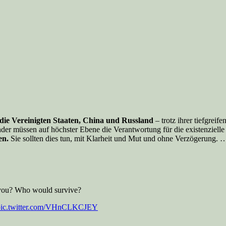
 die Vereinigten Staaten, China und Russland
– trotz ihrer tiefgrei
er müssen auf höchster Ebene die Verantwortung für die existenzielle G
en.
Sie sollten dies tun, mit Klarheit und Mut und ohne Verzögerung. 
 you? Who would survive?
pic.twitter.com/VHnCLKCJEY