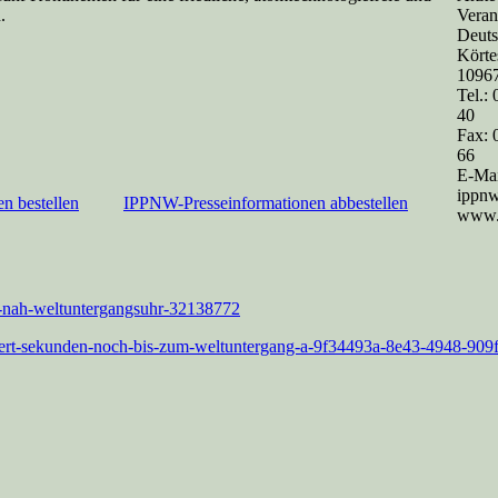
.
Veran
Deuts
Körtes
10967
Tel.:
40
Fax: 
66
E-Mai
ippn
n bestellen
IPPNW-Presseinformationen abbestellen
www.
k-nah-weltuntergangsuhr-32138772
ndert-sekunden-noch-bis-zum-weltuntergang-a-9f34493a-8e43-4948-90