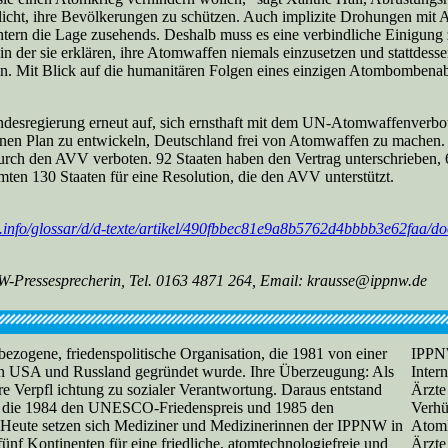
licht, ihre Bevölkerungen zu schützen. Auch implizite Drohungen mit 
tern die Lage zusehends. Deshalb muss es eine verbindliche Einigung
n der sie erklären, ihre Atomwaffen niemals einzusetzen und stattdes
en. Mit Blick auf die humanitären Folgen eines einzigen Atombombenabw
desregierung erneut auf, sich ernsthaft mit dem UN-Atomwaffenverbo
inen Plan zu entwickeln, Deutschland frei von Atomwaffen zu machen.
h den AVV verboten. 92 Staaten haben den Vertrag unterschrieben, 68
en 130 Staaten für eine Resolution, die den AVV unterstützt.
.info/glossar/d/d-texte/artikel/490fbbec81e9a8b5762d4bbbb3e62faa/d
-Pressesprecherin, Tel. 0163 4871 264, Email: krausse@ippnw.de
ezogene, friedenspolitische Organisation, die 1981 von einer
IPPN
n USA und Russland gegründet wurde. Ihre Überzeugung: Als
Intern
e Verpfl ichtung zu sozialer Verantwortung. Daraus entstand
Ärzte
, die 1984 den UNESCO-Friedenspreis und 1985 den
Verhü
t. Heute setzen sich Mediziner und Medizinerinnen der IPPNW in
Atomk
fünf Kontinenten für eine friedliche, atomtechnologiefreie und
Ärzte 