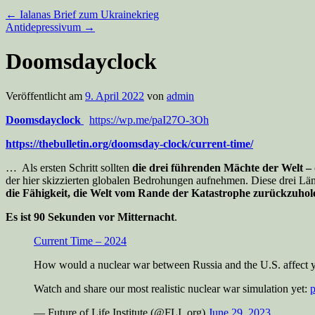
←
Ialanas Brief zum Ukrainekrieg
Antidepressivum
→
Doomsdayclock
Veröffentlicht am
9. April 2022
von
admin
Doomsdayclock
https://wp.me/paI27O-3Oh
https://thebulletin.org/doomsday-clock/current-time/
… Als ersten Schritt sollten
die drei führenden Mächte der Welt –
der hier skizzierten globalen Bedrohungen aufnehmen. Diese drei Länd
die Fähigkeit, die Welt vom Rande der Katastrophe zurückzuhol
Es ist 90 Sekunden vor Mitternacht
.
Current Time – 2024
How would a nuclear war between Russia and the U.S. affect
Watch and share our most realistic nuclear war simulation yet:
— Future of Life Institute (@FLI_org)
June 29, 2023