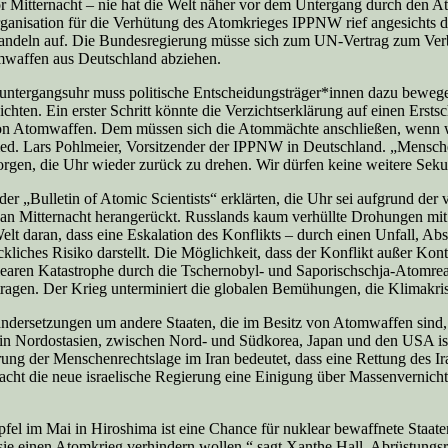
 Mitternacht – nie hat die Welt näher vor dem Untergang durch den A
rganisation für die Verhütung des Atomkrieges IPPNW rief angesichts d
Handeln auf. Die Bundesregierung müsse sich zum UN-Vertrag zum Ve
waffen aus Deutschland abziehen.
untergangsuhr muss politische Entscheidungsträger*innen dazu bewege
hten. Ein erster Schritt könnte die Verzichtserklärung auf einen Erstsc
t von Atomwaffen. Dem müssen sich die Atommächte anschließen, wenn 
med. Lars Pohlmeier, Vorsitzender der IPPNW in Deutschland. „Mensch
rgen, die Uhr wieder zurück zu drehen. Wir dürfen keine weitere Se
er „Bulletin of Atomic Scientists“ erklärten, die Uhr sei aufgrund de
an Mitternacht herangerückt. Russlands kaum verhüllte Drohungen mit
lt daran, dass eine Eskalation des Konflikts – durch einen Unfall, Abs
kliches Risiko darstellt. Die Möglichkeit, dass der Konflikt außer Kontr
earen Katastrophe durch die Tschernobyl- und Saporischschja-Atomrea
agen. Der Krieg unterminiert die globalen Bemühungen, die Klimakris
andersetzungen um andere Staaten, die im Besitz von Atomwaffen sind,
 in Nordostasien, zwischen Nord- und Südkorea, Japan und den USA ist
ung der Menschenrechtslage im Iran bedeutet, dass eine Rettung des 
macht die neue israelische Regierung eine Einigung über Massenvernich
el im Mai in Hiroshima ist eine Chance für nuklear bewaffnete Staaten
e sie einen Atomkrieg verhindern wollen,“ sagt Xanthe Hall, Abrüstung