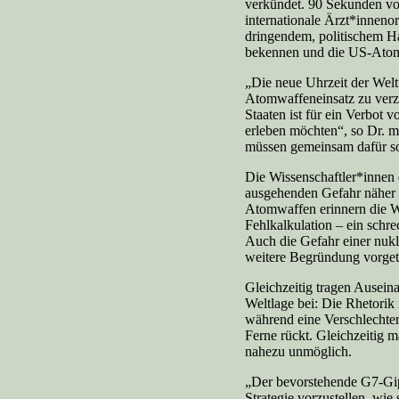
verkündet. 90 Sekunden vor
internationale Ärzt*inneno
dringendem, politischem 
bekennen und die US-Atom
„Die neue Uhrzeit der Welt
Atomwaffeneinsatz zu verzic
Staaten ist für ein Verbo
erleben möchten“, so Dr. 
müssen gemeinsam dafür so
Die Wissenschaftler*innen d
ausgehenden Gefahr näher 
Atomwaffen erinnern die We
Fehlkalkulation – ein schrec
Auch die Gefahr einer nukl
weitere Begründung vorgetr
Gleichzeitig tragen Ausein
Weltlage bei: Die Rhetorik
während eine Verschlechter
Ferne rückt. Gleichzeitig 
nahezu unmöglich.
„Der bevorstehende G7-Gipf
Strategie vorzustellen, wi