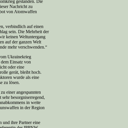
tomkrieg gestanden. Die
ieser Nachricht zu
rbot von Atomwaffen
n, verbindlich auf einen
hlag sein. Die Mehrheit der
wir keinen Weltuntergang
en auf der ganzen Welt
kunde mehr verschwenden.“
r vom Ukrainekrieg
 dem Einsatz von
icht oder eine
olle gerät, bleibt hoch.
ktoren wurde als eine
e zu lösen.
 zu einer angespannten
 sehr besorgniserregend,
Iranabkommens in weite
tunswaffen in der Region
 und ihre Partner eine
sreferentin der IPPNW.