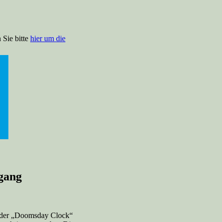
 Sie bitte
hier um die
gang
it der „Doomsday Clock“