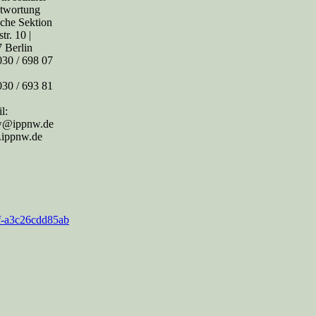
twortung
che Sektion
tr. 10 |
 Berlin
 030 / 698 07
030 / 693 81
l:
w@ippnw.de
ippnw.de
9f-a3c26cdd85ab