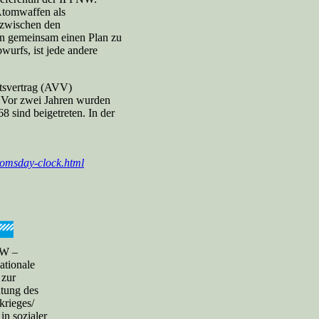
Atomwaffen als
 zwischen den
sen gemeinsam einen Plan zu
urfs, ist jede andere
tsvertrag (AVV)
 Vor zwei Jahren wurden
 sind beigetreten. In der
oomsday-clock.html
W –
ationale
 zur
tung des
rieges/
in sozialer