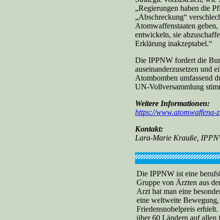
„Regierungen haben die Pf
„Abschreckung“ verschlech
Atomwaffenstaaten geben, i
entwickeln, sie abzuschaff
Erklärung inakzeptabel.“
Die IPPNW fordert die Bun
auseinanderzusetzen und e
Atombomben umfassend durc
UN-Vollversammlung stimmt
Weitere Informationen:
https://www.atomwaffena-z
Kontakt:
Lara-Marie Krauße, IPPNW
Die IPPNW ist eine berufsb
Gruppe von Ärzten aus de
Arzt hat man eine besonder
eine weltweite Bewegung
Friedensnobelpreis erhiel
über 60 Ländern auf allen 