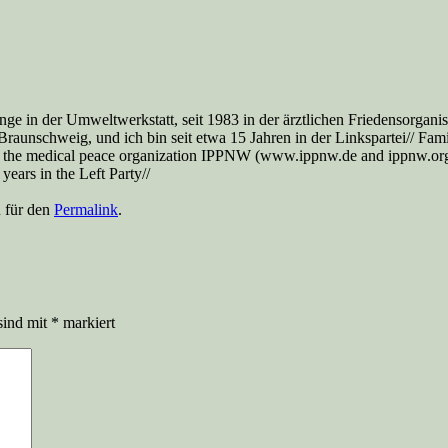
nge in der Umweltwerkstatt, seit 1983 in der ärztlichen Friedensorga
aunschweig, und ich bin seit etwa 15 Jahren in der Linkspartei// Famil
 the medical peace organization IPPNW (www.ippnw.de and ippnw.org), 
ears in the Left Party//
n für den
Permalink
.
sind mit
*
markiert