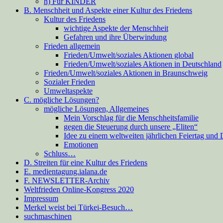
h) Für KINDER
B. Menschheit und Aspekte einer Kultur des Friedens
Kultur des Friedens
wichtige Aspekte der Menschheit
Gefahren und ihre Überwindung
Frieden allgemein
Frieden/Umwelt/soziales Aktionen global
Frieden/Umwelt/soziales Aktionen in Deutschland
Frieden/Umwelt/soziales Aktionen in Braunschweig
Sozialer Frieden
Umweltaspekte
C. mögliche Lösungen?
mögliche Lösungen, Allgemeines
Mein Vorschlag für die Menschheitsfamilie
gegen die Steuerung durch unsere „Eliten“
Idee zu einem weltweiten jährlichen Feiertag und
Emotionen
Schluss…
D. Streiten für eine Kultur des Friedens
E. medientagung.ialana.de
F. NEWSLETTER-Archiv
Weltfrieden Online-Kongress 2020
Impressum
Merkel weist bei Türkei-Besuch…
suchmaschinen