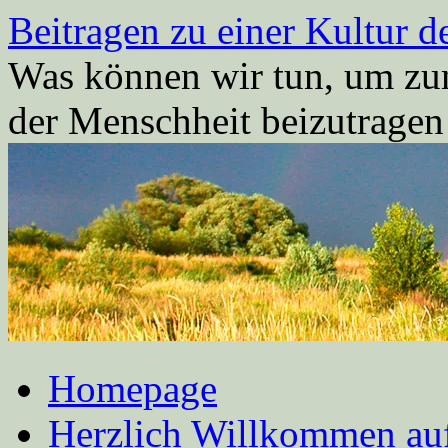
Zum
Beitragen zu einer Kultur d
Inhalt
springen
Was können wir tun, um zum
der Menschheit beizutrage
Homepage
Herzlich Willkommen auf