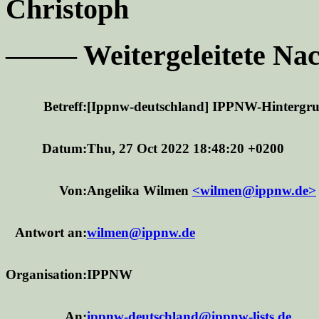
Christoph
——– Weitergeleitete Na
Betreff:
[Ippnw-deutschland] IPPNW-Hintergru
Datum:
Thu, 27 Oct 2022 18:48:20 +0200
Von:
Angelika Wilmen
<wilmen@ippnw.de>
Antwort an:
wilmen@ippnw.de
Organisation:
IPPNW
An:
ippnw-deutschland@ippnw-lists.de