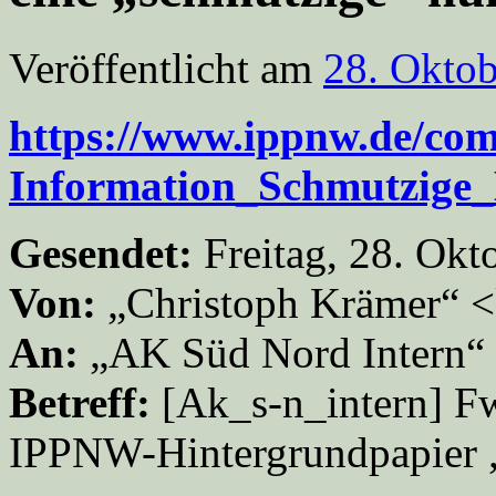
Veröffentlicht am
28. Okto
https://www.ippnw.de/co
Information_Schmutzige
Gesendet:
Freitag, 28. Ok
Von:
„Christoph Krämer“ 
An:
„AK Süd Nord Intern“ 
Betreff:
[Ak_s-n_intern] F
IPPNW-Hintergrundpapier 