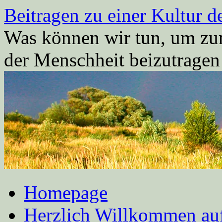
Zum
Beitragen zu einer Kultur d
Inhalt
springen
Was können wir tun, um zum
der Menschheit beizutrage
Homepage
Herzlich Willkommen auf