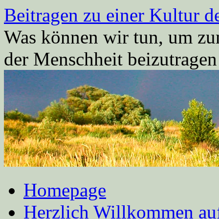
Zum
Beitragen zu einer Kultur d
Inhalt
springen
Was können wir tun, um zum
der Menschheit beizutrage
Homepage
Herzlich Willkommen auf