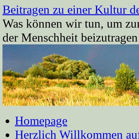
Zum
Beitragen zu einer Kultur d
Inhalt
springen
Was können wir tun, um zum
der Menschheit beizutrage
Homepage
Herzlich Willkommen auf