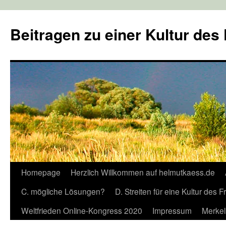
Zum
Inhalt
Beitragen zu einer Kultur des
springen
Homepage
Herzlich Willkommen auf helmutkaess.de
C. mögliche Lösungen?
D. Streiten für eine Kultur des 
Weltfrieden Online-Kongress 2020
Impressum
Merkel