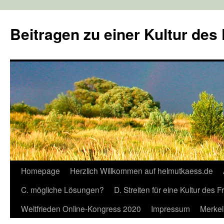
Zum
Inhalt
Beitragen zu einer Kultur des
springen
Homepage
Herzlich Willkommen auf helmutkaess.de
C. mögliche Lösungen?
D. Streiten für eine Kultur des 
Weltfrieden Online-Kongress 2020
Impressum
Merkel