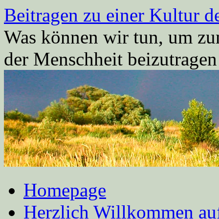
Zum
Beitragen zu einer Kultur d
Inhalt
springen
Was können wir tun, um zum
der Menschheit beizutrage
Homepage
Herzlich Willkommen auf