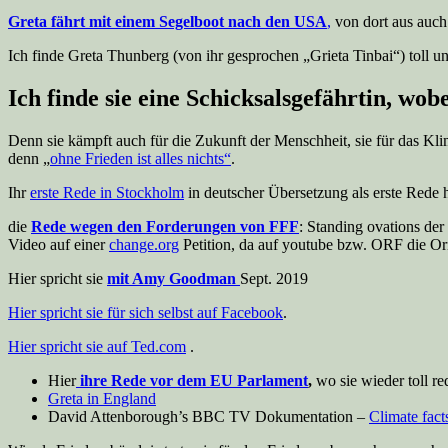
Gr
eta fährt mit einem Segelboot nach den USA
,
von dort aus auc
Ich finde Greta Thunberg (von ihr gesprochen „Grieta Tinbai“) toll u
Ich finde sie eine Schicksalsgefährtin, wob
Denn sie kämpft auch für die Zukunft der Menschheit, sie für das Kli
denn „
ohne Frieden ist alles nichts“
.
Ihr
erste Rede in Stockholm
in deutscher Übersetzung als erste Rede h
die
Rede wegen den Forderungen von FFF
: Standing ovations de
Video auf einer
change.org
Petition, da auf youtube bzw. ORF die Ori
Hier spricht sie
mit Amy Goodman
Sept. 2019
Hier spricht sie für sich selbst auf Facebook
.
Hier spricht sie auf Ted.com
.
Hier
ihre Rede vor dem EU Parlament
,
wo sie wieder toll re
Greta in England
David Attenborough’s BBC TV Dokumentation –
Climate fact