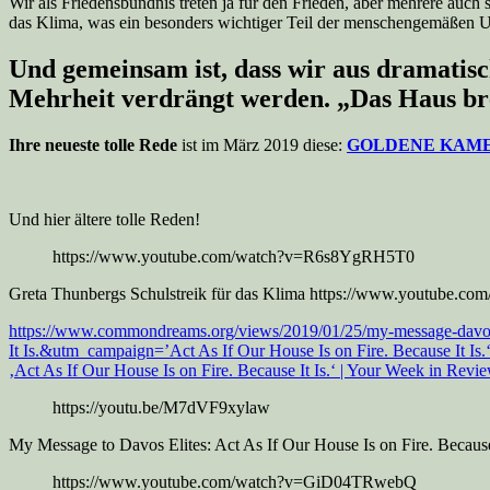
Wir als Friedensbündnis treten ja für den Frieden, aber mehrere auch
das Klima, was ein besonders wichtiger Teil der menschengemäßen U
Und gemeinsam ist, dass wir aus dramatisc
Mehrheit verdrängt werden. „Das Haus bre
Ihre neueste tolle Rede
ist im März 2019 diese:
GOLDENE KAME
Und hier ältere tolle Reden!
https://www.youtube.com/watch?v=R6s8YgRH5T0
Greta Thunbergs Schulstreik für das Klima https://www.youtube
https://www.commondreams.org/views/2019/01/25/my-message-davos-e
It Is.&utm_campaign=’Act As If Our House Is on Fire. Because 
‚Act As If Our House Is on Fire. Because It Is.‘ | Your Week in Rev
https://youtu.be/M7dVF9xylaw
My Message to Davos Elites: Act As If Our House Is on Fire. Because 
https://www.youtube.com/watch?v=GiD04TRwebQ