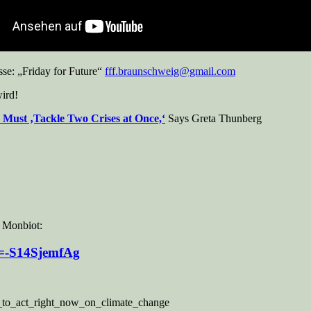
sse: „Friday for Future“
fff.braunschweig@gmail.com
ird!
Must ‚Tackle Two Crises at Once,‘
Says Greta Thunberg
 Monbiot:
v=-S14SjemfAg
e_to_act_right_now_on_climate_change