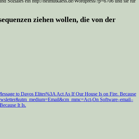
und Soziales ein http://helmutkaess.de/Wordpress/?p=6706 und sie für
sequenzen ziehen wollen, die von der
essage to Davos Elites%3A Act As If Our House Is on Fire. Because
ly Newsletter&utm_medium=Email&cm_mmc=Act-On Software–email–
ecause It Is.