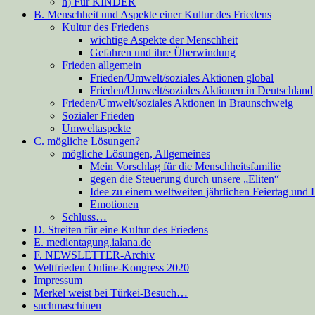
h) Für KINDER
B. Menschheit und Aspekte einer Kultur des Friedens
Kultur des Friedens
wichtige Aspekte der Menschheit
Gefahren und ihre Überwindung
Frieden allgemein
Frieden/Umwelt/soziales Aktionen global
Frieden/Umwelt/soziales Aktionen in Deutschland
Frieden/Umwelt/soziales Aktionen in Braunschweig
Sozialer Frieden
Umweltaspekte
C. mögliche Lösungen?
mögliche Lösungen, Allgemeines
Mein Vorschlag für die Menschheitsfamilie
gegen die Steuerung durch unsere „Eliten“
Idee zu einem weltweiten jährlichen Feiertag und
Emotionen
Schluss…
D. Streiten für eine Kultur des Friedens
E. medientagung.ialana.de
F. NEWSLETTER-Archiv
Weltfrieden Online-Kongress 2020
Impressum
Merkel weist bei Türkei-Besuch…
suchmaschinen