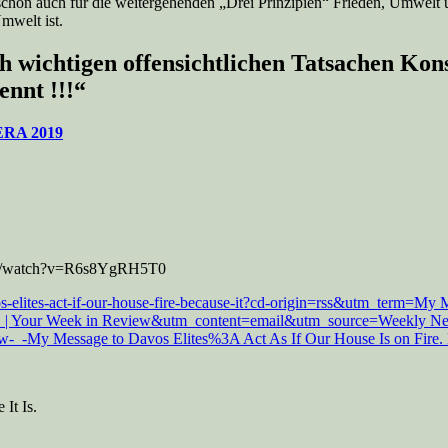
 schon auch für die weitergehenden „Drei Prinzipien“ Frieden, Umwelt 
mwelt ist.
h wichtigen offensichtlichen Tatsachen Kon
nnt !!!“
RA 2019
.com/watch?v=R6s8YgRH5T0
lites-act-if-our-house-fire-because-it?cd-origin=rss&utm_term=My M
It Is.‘ | Your Week in Review&utm_content=email&utm_source=Week
iew-_-My Message to Davos Elites%3A Act As If Our House Is on Fire. B
It Is.