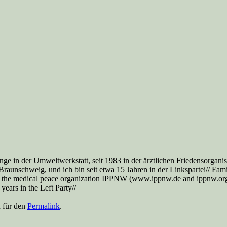
nge in der Umweltwerkstatt, seit 1983 in der ärztlichen Friedensorga
aunschweig, und ich bin seit etwa 15 Jahren in der Linkspartei// Famil
 the medical peace organization IPPNW (www.ippnw.de and ippnw.org), 
ears in the Left Party//
n für den
Permalink
.