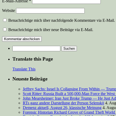
E-Mail-Adresse
*
Website
Benachrichtige mich über nachfolgende Kommentare via E-Mail.
Benachrichtige mich über neue Beiträge via E-Mail.
Suchen
nach:
Translate this Page
Translate This
Neueste Beiträge
Jeffrey Sachs: Israel Is Collapsing From Within — Tru
Scott Ritter: Russia Built a 500,000-Man Force the West
John Mearsheimer: Iran Just Broke Trump — He Just Ad
RTs ganz andere Darstellung der Person Selenskij
4. Aug
Demenz aktuell, August 26, klassische Meinung
4. Augu
Forensic Historian Richard Grove of Grand Theft World