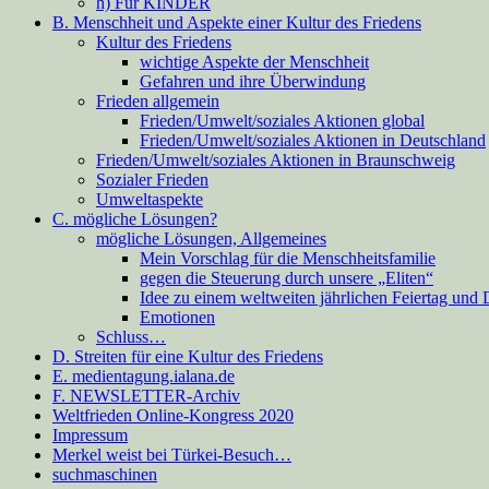
h) Für KINDER
B. Menschheit und Aspekte einer Kultur des Friedens
Kultur des Friedens
wichtige Aspekte der Menschheit
Gefahren und ihre Überwindung
Frieden allgemein
Frieden/Umwelt/soziales Aktionen global
Frieden/Umwelt/soziales Aktionen in Deutschland
Frieden/Umwelt/soziales Aktionen in Braunschweig
Sozialer Frieden
Umweltaspekte
C. mögliche Lösungen?
mögliche Lösungen, Allgemeines
Mein Vorschlag für die Menschheitsfamilie
gegen die Steuerung durch unsere „Eliten“
Idee zu einem weltweiten jährlichen Feiertag und
Emotionen
Schluss…
D. Streiten für eine Kultur des Friedens
E. medientagung.ialana.de
F. NEWSLETTER-Archiv
Weltfrieden Online-Kongress 2020
Impressum
Merkel weist bei Türkei-Besuch…
suchmaschinen