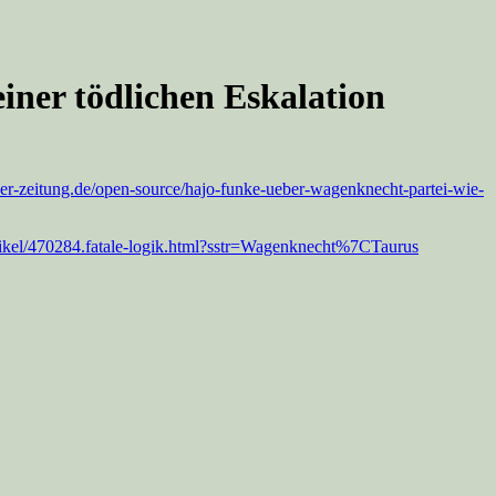
iner tödlichen Eskalation
ner-zeitung.de/open-source/hajo-funke-ueber-wagenknecht-partei-wie-
tikel/470284.fatale-logik.html?sstr=Wagenknecht%7CTaurus