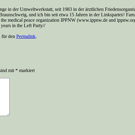
nge in der Umweltwerkstatt, seit 1983 in der ärztlichen Friedensorga
aunschweig, und ich bin seit etwa 15 Jahren in der Linkspartei// Famil
 the medical peace organization IPPNW (www.ippnw.de and ippnw.org), 
ears in the Left Party//
n für den
Permalink
.
sind mit
*
markiert