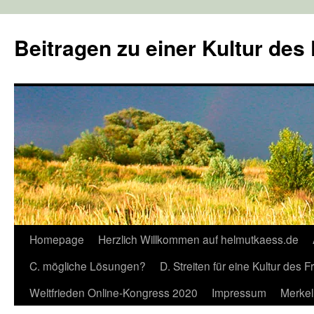
Zum
Inhalt
Beitragen zu einer Kultur des
springen
Homepage
Herzlich Willkommen auf helmutkaess.de
C. mögliche Lösungen?
D. Streiten für eine Kultur des 
Weltfrieden Online-Kongress 2020
Impressum
Merkel