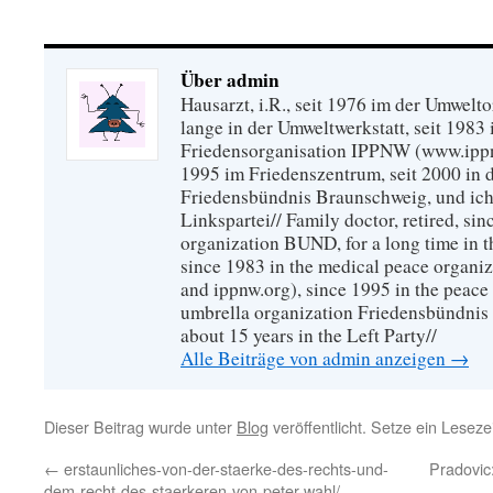
Über admin
Hausarzt, i.R., seit 1976 im der Umwel
lange in der Umweltwerkstatt, seit 1983 
Friedensorganisation IPPNW (www.ippnw
1995 im Friedenszentrum, seit 2000 in 
Friedensbündnis Braunschweig, und ich 
Linkspartei// Family doctor, retired, si
organization BUND, for a long time in 
since 1983 in the medical peace organ
and ippnw.org), since 1995 in the peace 
umbrella organization Friedensbündnis
about 15 years in the Left Party//
Alle Beiträge von admin anzeigen
→
Dieser Beitrag wurde unter
Blog
veröffentlicht. Setze ein Lesez
←
erstaunliches-von-der-staerke-des-rechts-und-
Pradovic:
dem-recht-des-staerkeren-von-peter-wahl/