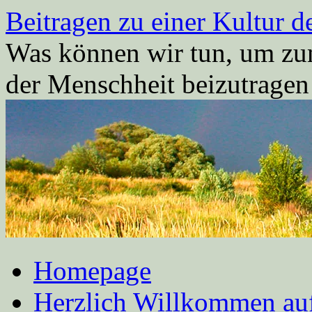
Zum
Beitragen zu einer Kultur d
Inhalt
springen
Was können wir tun, um zum
der Menschheit beizutrage
Homepage
Herzlich Willkommen auf