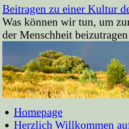
Zum
Beitragen zu einer Kultur d
Inhalt
springen
Was können wir tun, um zum
der Menschheit beizutrage
Homepage
Herzlich Willkommen auf