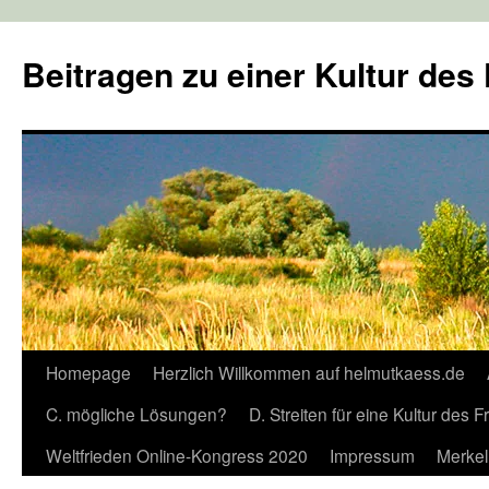
Zum
Inhalt
Beitragen zu einer Kultur des
springen
Homepage
Herzlich Willkommen auf helmutkaess.de
C. mögliche Lösungen?
D. Streiten für eine Kultur des 
Weltfrieden Online-Kongress 2020
Impressum
Merkel